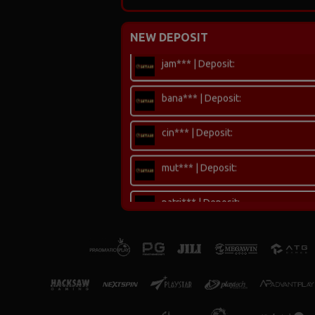
jam*** | Deposit:
NEW DEPOSIT
bana*** | Deposit:
cin*** | Deposit:
mut*** | Deposit:
patri*** | Deposit:
iswah***i | Deposit:
usa*** | Deposit:
tam*** | Deposit:
dim*** | Deposit: