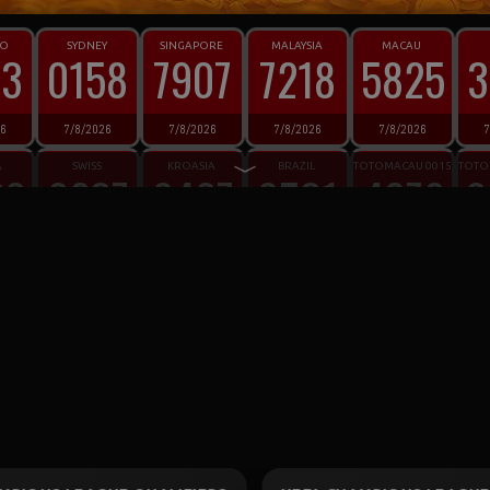
RO
SYDNEY
SINGAPORE
MALAYSIA
MACAU
23
0158
7907
7218
5825
3
26
7/8/2026
7/8/2026
7/8/2026
7/8/2026
7
A
SWISS
KROASIA
BRAZIL
TOTOMACAU 0015
TOTO
26
6237
0467
0531
4072
6
26
7/8/2026
8/8/2026
8/8/2026
8/8/2026
 2315
MEXICO 4D
MARINABAY 4D
GENTING 4D
MANILA 4D
MGM
41
6507
1587
4528
8099
9
26
7/8/2026
7/8/2026
7/8/2026
7/8/2026
7