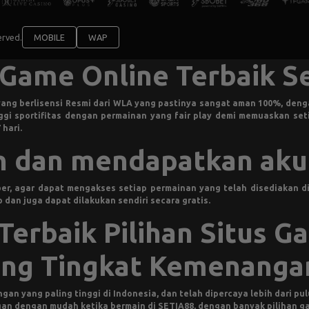
int*** | Withdraw:
Rp.30,000
erved.
MOBILE
WAP
suar***i | Withdraw:
Rp.30,000
k Game Online Terbaik S
jam*** | Withdraw:
Rp.25,000
a yang berlisensi Resmi dari WLA yang pastinya sangat aman 100%, 
gi sportifitas dengan permainan yang fair play demi memuaskan set
par*** | Withdraw:
Rp.40,000
hari.
n dan mendapatkan akun
sil*** | Withdraw:
Rp.15,000
, agar dapat mengakses setiap permainan yang telah disediakan di si
uta*** | Withdraw:
Rp.45,000
dan juga dapat dilakukan sendiri secara gratis.
Terbaik Pilihan Situs 
zulka***in | Withdraw:
Rp.30,000
ang Tingkat Kemenangan
kama*** | Withdraw:
Rp.40,000
 yang paling tinggi di Indonesia, dan telah dipercaya lebih dari pu
rah*** | Withdraw:
Rp.40,000
n dengan mudah ketika bermain di SETIA88, dengan banyak pilihan g