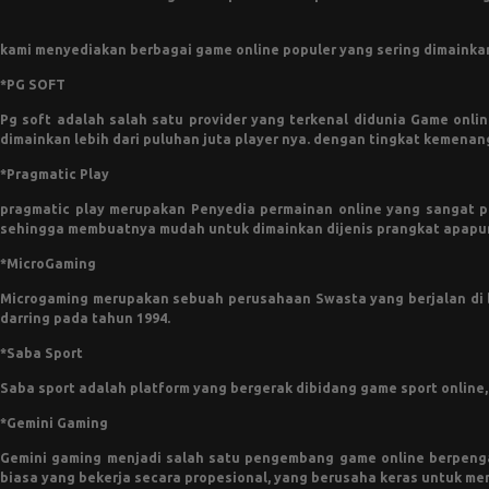
suar***i | Deposit:
kami menyediakan berbagai game online populer yang sering dimainka
*PG SOFT
unja*** | Deposit:
Pg soft adalah salah satu provider yang terkenal didunia Game onlin
rah*** | Deposit:
dimainkan lebih dari puluhan juta player nya. dengan tingkat kemenang
*Pragmatic Play
koko***u | Deposit:
pragmatic play merupakan Penyedia permainan online yang sangat p
sehingga membuatnya mudah untuk dimainkan dijenis prangkat apapu
sil*** | Deposit:
*MicroGaming
Microgaming merupakan sebuah perusahaan Swasta yang berjalan di bi
lai*** | Deposit:
darring pada tahun 1994.
*Saba Sport
par*** | Deposit:
Saba sport adalah platform yang bergerak dibidang game sport online
iswah***i | Deposit:
*Gemini Gaming
Gemini gaming menjadi salah satu pengembang game online berpengal
sab*** | Deposit:
biasa yang bekerja secara propesional, yang berusaha keras untuk me